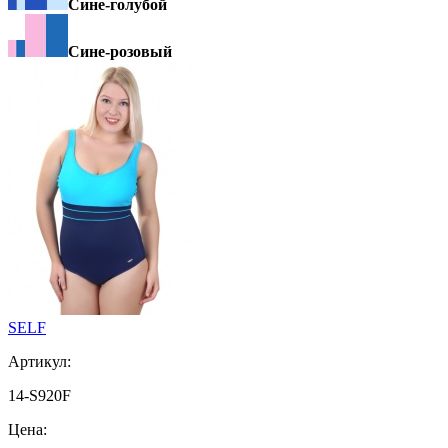
Сине-голубой
Сине-розовый
SELF
Артикул:
14-S920F
Цена: