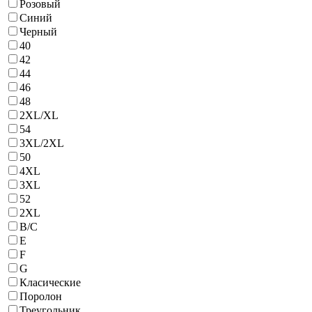
Розовый
Синий
Черный
40
42
44
46
48
2XL/XL
54
3XL/2XL
50
4ХL
3XL
52
2XL
B/С
E
F
G
Класические
Поролон
Треугольник