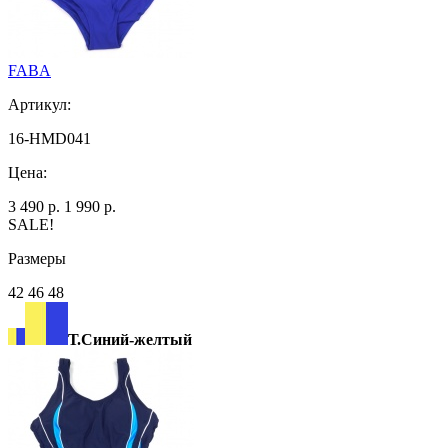
FABA
Артикул:
16-HMD041
Цена:
3 490 р.
1 990 р.
SALE!
Размеры
42 46 48
Т.Синий-желтый