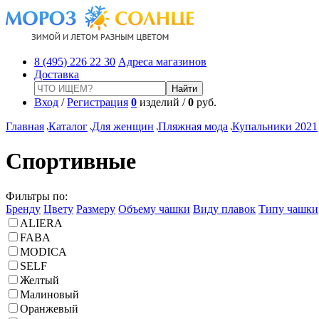
8 (495) 226 22 30
Адреса магазинов
Доставка
Вход
/
Регистрация
0
изделий /
0
руб.
Главная
Каталог
Для женщин
Пляжная мода
Купальники 2021
Спортивные
Фильтры по:
Бренду
Цвету
Размеру
Объему чашки
Виду плавок
Типу чашки
ALIERA
FABA
MODICA
SELF
Желтый
Малиновый
Оранжевый