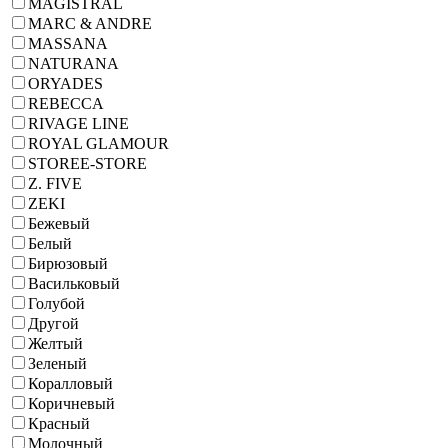
MAGISTRAL
MARC & ANDRE
MASSANA
NATURANA
ORYADES
REBECCA
RIVAGE LINE
ROYAL GLAMOUR
STOREE-STORE
Z. FIVE
ZEKI
Бежевый
Белый
Бирюзовый
Васильковый
Голубой
Другой
Желтый
Зеленый
Коралловый
Коричневый
Красный
Молочный