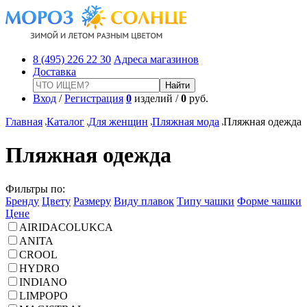
8 (495) 226 22 30
Адреса магазинов
Доставка
Вход
/
Регистрация
0
изделий /
0
руб.
Главная
Каталог
Для женщин
Пляжная мода
Пляжная одежда
Пляжная одежда
Фильтры по:
Бренду
Цвету
Размеру
Виду плавок
Типу чашки
Форме чашки
Цене
AIRIDACOLUKCA
ANITA
CROOL
HYDRO
INDIANO
LIMPOPO