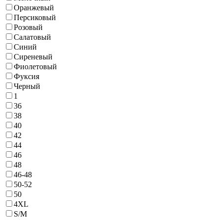
Оранжевый
Персиковый
Розовый
Салатовый
Синий
Сиреневый
Фиолетовый
Фуксия
Черный
1
36
38
40
42
44
46
48
46-48
50-52
50
4ХL
S/M