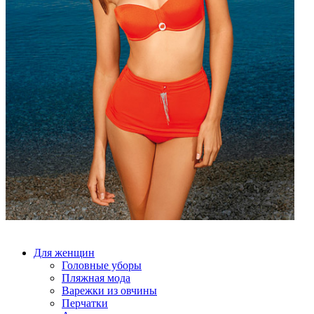
Для женщин
Головные уборы
Пляжная мода
Варежки из овчины
Перчатки